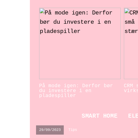
På mode igen: Derfor bør
CRM 
du investere i en
virk
pladespiller
SMART HOME
EL
29/09/2023
Tips