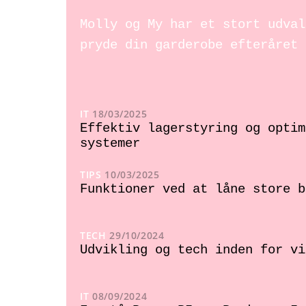
Molly og My har et stort udval
pryde din garderobe efteråret 
IT
18/03/2025
Effektiv lagerstyring og optim
systemer
TIPS
10/03/2025
Funktioner ved at låne store b
TECH
29/10/2024
Udvikling og tech inden for vi
IT
08/09/2024