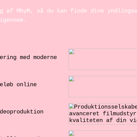
g af MbyM, så du kan finde dine yndlings
igennem.
ering med moderne
eløb online
deoproduktion