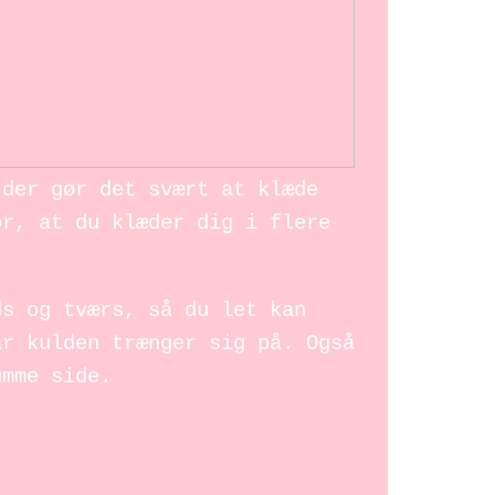
 der gør det svært at klæde
or, at du klæder dig i flere
ds og tværs, så du let kan
år kulden trænger sig på. Også
umme side.