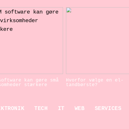
software kan gøre små
Hvorfor vælge en el-
somheder stærkere
tandbørste?
EKTRONIK
TECH
IT
WEB
SERVICES