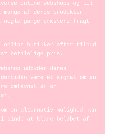
iverse online webshops og til
å mange af deres produkter –
a nogle gange præstere fragt
e online butikker efter tilbud
est betalelige pris.
webshop udbyder deres
ndertiden være et signal om en
dre omfavnet af en
der.
Som en alternativ mulighed kan
 i sinde at klare beløbet af