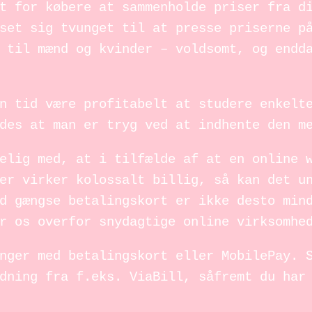
t for købere at sammenholde priser fra d
set sig tvunget til at presse priserne p
 til mænd og kvinder – voldsomt, og endd
n tid være profitabelt at studere enkelt
des at man er tryg ved at indhente den m
elig med, at i tilfælde af at en online 
er virker kolossalt billig, så kan det u
d gængse betalingskort er ikke desto min
r os overfor snydagtige online virksomhe
nger med betalingskort eller MobilePay. 
dning fra f.eks. ViaBill, såfremt du har