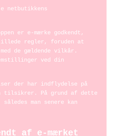
je netbutikkens
oppen er e-mærke godkendt,
tillede regler, foruden at
 med de gældende vilkår.
emstillinger ved din
lser der har indflydelse på
n tilsikrer. På grund af dette
, således man senere kan
endt af e-mærket