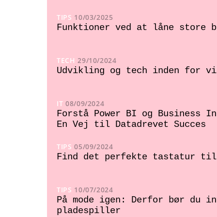
TIPS
10/03/2025
Funktioner ved at låne store b
TECH
29/10/2024
Udvikling og tech inden for vi
IT
08/09/2024
Forstå Power BI og Business In
En Vej til Datadrevet Succes
TIPS
05/09/2024
Find det perfekte tastatur til
TIPS
10/07/2024
På mode igen: Derfor bør du in
pladespiller