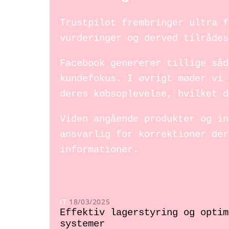
Trustpilot frembringer ultra f
vurderinger og derved tilrådes
Facebook genererer tillige såd
kundefokus. I øvrigt møder vi 
deres købsoplevelse, hvilket d
Viden angående produkter og in
ansvarlig for korrektioner der
informationer.
IT
18/03/2025
Effektiv lagerstyring og optim
systemer