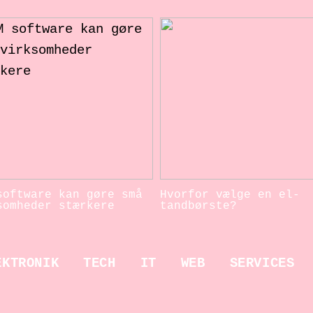
software kan gøre små
Hvorfor vælge en el-
somheder stærkere
tandbørste?
EKTRONIK
TECH
IT
WEB
SERVICES