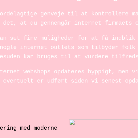
ordelagtige genveje til at kontrollere m
 det, at du gennemgår internet firmaets 
an set fine muligheder for at få indblik
nogle internet outlets som tilbyder folk
esuden kan bruges til at vurdere tilfred
ternet webshops opdateres hyppigt, men v
 eventuelt er udført siden vi senest opd
ering med moderne