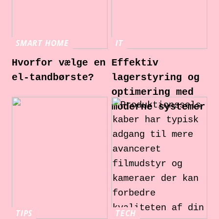
SMART HOME
IT
Hvorfor vælge en
Effektiv
el-tandbørste?
lagerstyring og
optimering med
moderne systemer
TIPS
TECH