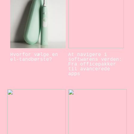
Hvorfor vælge en
At navigere i
el-tandbørste?
softwarens verden:
Fra officepakker
til avancerede
apps