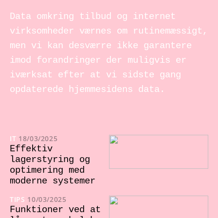
Data omkring tilbud og internet
virksomheder værnes om rutinemæssigt,
men vi kan desværre ikke garantere
imod forandringer der muligvis er
iværksat efter at vi sidste gang
opdaterede hjemmesidens data.
IT
18/03/2025
Effektiv
lagerstyring og
optimering med
moderne systemer
TIPS
10/03/2025
Funktioner ved at