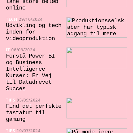
låne store beløb
online
TECH
29/10/2024
Udvikling og tech
inden for
videoproduktion
IT
08/09/2024
Forstå Power BI
og Business
Intelligence
Kurser: En Vej
til Datadrevet
Succes
TIPS
05/09/2024
Find det perfekte
tastatur til
gaming
TIPS
10/07/2024