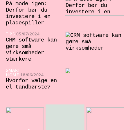
På mode igen:
Derfor bør du
investere i en
pladespiller
TIPS
05/07/2024
CRM software kan
gøre små
virksomheder
stærkere
SMART
HOME
18/06/2024
Hvorfor vælge en
el-tandbørste?