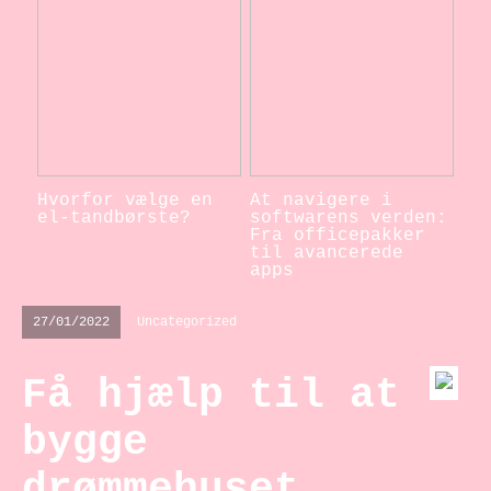
Hvorfor vælge en
At navigere i
el-tandbørste?
softwarens verden:
Fra officepakker
til avancerede
apps
27/01/2022
Uncategorized
Få hjælp til at
bygge
drømmehuset