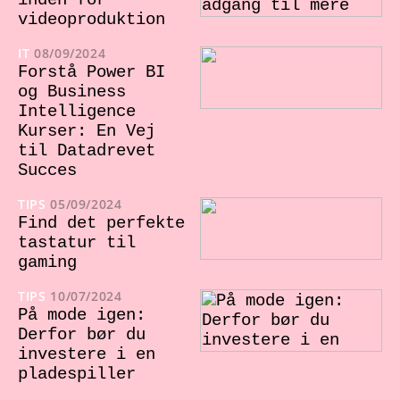
inden for
videoproduktion
IT
08/09/2024
Forstå Power BI
og Business
Intelligence
Kurser: En Vej
til Datadrevet
Succes
TIPS
05/09/2024
Find det perfekte
tastatur til
gaming
TIPS
10/07/2024
På mode igen:
Derfor bør du
investere i en
pladespiller