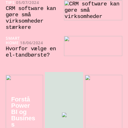
TIPS
05/07/2024
CRM software kan
gøre små
virksomheder
stærkere
SMART
HOME
18/06/2024
Hvorfor vælge en
el-tandbørste?
Forstå
Power
BI og
Busines
s