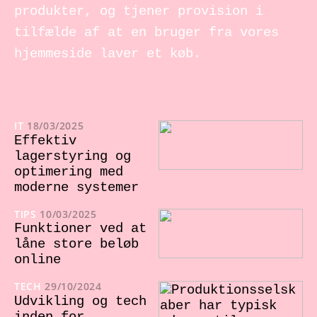
produkter, og tjener provision i
tilfælde af at en bruger fra vores
hjemmeside laver et køb.
IT
18/03/2025
Effektiv
lagerstyring og
optimering med
moderne systemer
TIPS
10/03/2025
Funktioner ved at
låne store beløb
online
TECH
29/10/2024
Udvikling og tech