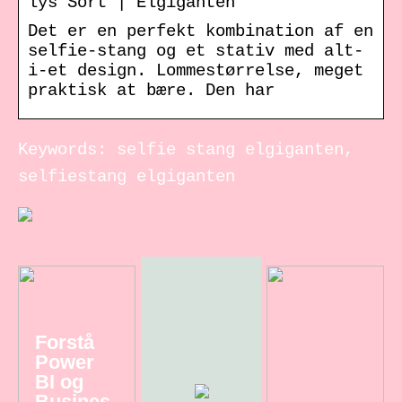
lys Sort | Elgiganten
Det er en perfekt kombination af en
selfie-stang og et stativ med alt-
i-et design. Lommestørrelse, meget
praktisk at bære. Den har
Keywords: selfie stang elgiganten,
selfiestang elgiganten
Forstå
Power
BI og
Busines