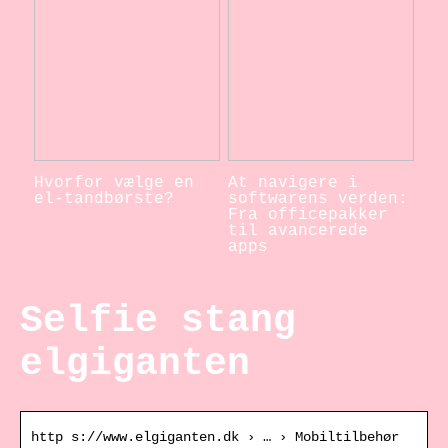
Hvorfor vælge en
At navigere i
el-tandbørste?
softwarens verden:
Fra officepakker
til avancerede
apps
Selfie stang
elgiganten
http s://www.elgiganten.dk › … › Mobiltilbehør