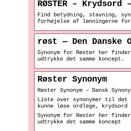
RØSTER – Krydsord 
Find betydning, stavning, syn
forhøjelse af lønningerne for
røst — Den Danske 
Synonym for Røster her finder
udtrykke det samme koncept.
Røster Synonym
Røster Synonym – Dansk Synony
Liste over synonymer til det 
kunne løse ordlege, krydsord 
Synonym for Røster her finder
udtrykke det samme koncept