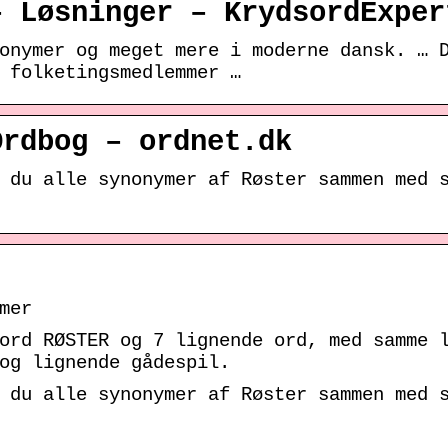
– Løsninger – KrydsordExper
onymer og meget mere i moderne dansk. … 
 folketingsmedlemmer …
Ordbog – ordnet.dk
 du alle synonymer af Røster sammen med 
mer
ord RØSTER og 7 lignende ord, med samme 
og lignende gådespil.
 du alle synonymer af Røster sammen med 