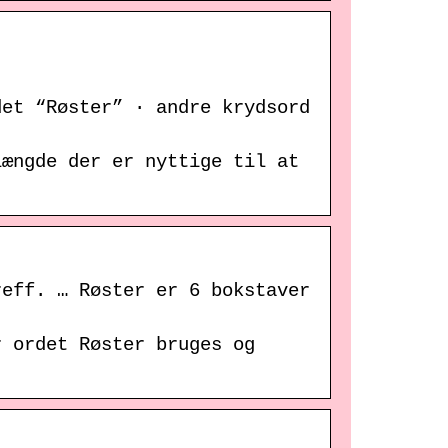
det “Røster” · andre krydsord
længde der er nyttige til at
reff. … Røster er 6 bokstaver
r ordet Røster bruges og