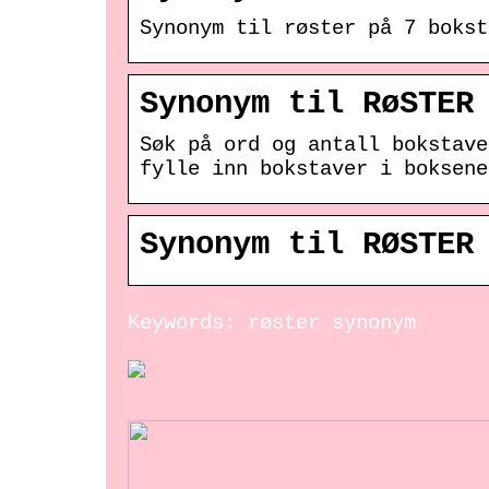
Synonym til røster på 7 bokst
Synonym til RøSTER
Søk på ord og antall bokstave
fylle inn bokstaver i boksene
Synonym til RØSTER
Keywords: røster synonym