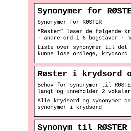
Synonymer for RØST
Synonymer for RØSTER
“Røster” løser de følgende kr
· andre ord i 6 bogstaver · m
Liste over synonymer til det 
kunne løse ordlege, krydsord 
Røster i krydsord 
Behov for synonymer til RØSTE
langt og inneholder 2 vokaler
Alle krydsord og synonymer de
synonymer i krydsord
Synonym til RØSTER