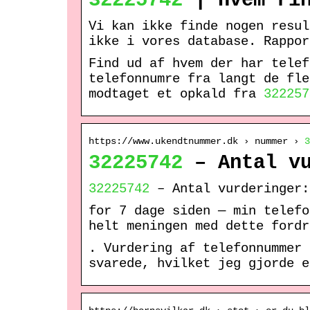
32225742
| Hvem rin
Vi kan ikke finde nogen resu
ikke i vores database. Rappor
Find ud af hvem der har tele
telefonnumre fra langt de fle
modtaget et opkald fra
322257
https://www.ukendtnummer.dk › nummer ›
3
32225742
– Antal vu
32225742
– Antal vurderinger:
for 7 dage siden — min telefo
helt meningen med dette fordr
. Vurdering af telefonnummer
svarede, hvilket jeg gjorde e