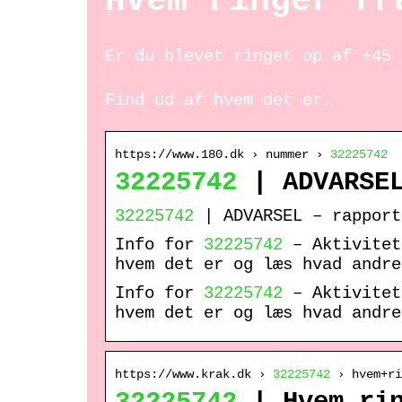
Hvem ringer fr
Er du blevet ringet op af +45 
Find ud af hvem det er.
https://www.180.dk › nummer ›
32225742
32225742
| ADVARSEL
32225742
| ADVARSEL – rapport
Info for
32225742
– Aktivitet
hvem det er og læs hvad andre
Info for
32225742
– Aktivitet
hvem det er og læs hvad andre
https://www.krak.dk ›
32225742
› hvem+ri