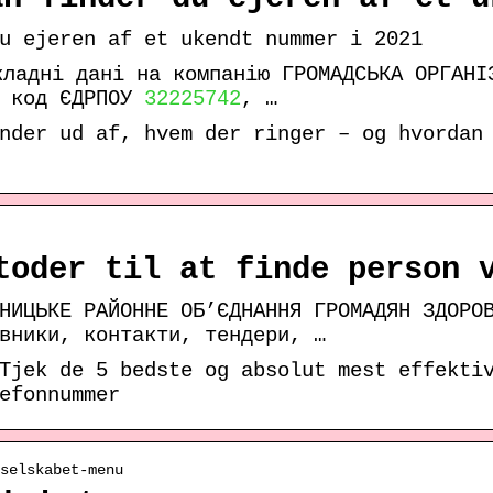
u ejeren af et ukendt nummer i 2021
кладні дані на компанію ГРОМАДСЬКА ОРГАНІ
, код ЄДРПОУ
32225742
, …
nder ud af, hvem der ringer – og hvordan
toder til at finde person 
ЬНИЦЬКЕ РАЙОННЕ ОБ’ЄДНАННЯ ГРОМАДЯН ЗДОРО
вники, контакти, тендери, …
Tjek de 5 bedste og absolut mest effekti
efonnummer
selskabet-menu