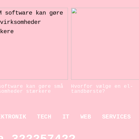
software kan gøre små
Hvorfor vælge en el-
somheder stærkere
tandbørste?
EKTRONIK
TECH
IT
WEB
SERVICES