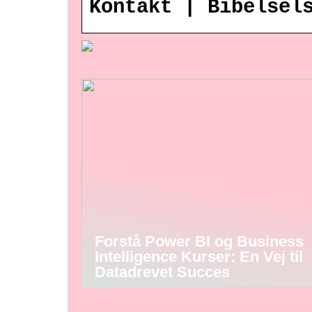
Kontakt | Bibelsel
Forstå Power BI og Business
Intelligence Kurser: En Vej til
Datadrevet Succes