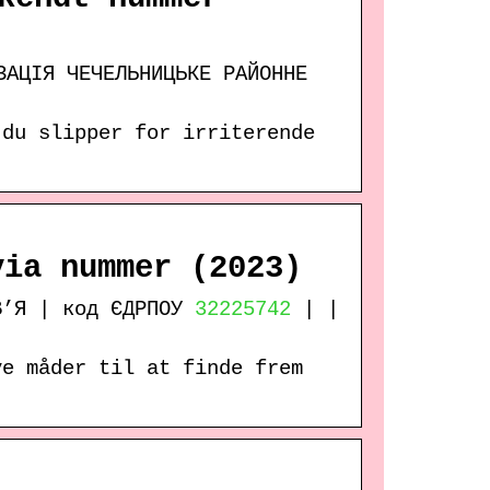
ЗАЦІЯ ЧЕЧЕЛЬНИЦЬКЕ РАЙОННЕ
 du slipper for irriterende
via nummer (2023)
В’Я | код ЄДРПОУ
32225742
| |
ve måder til at finde frem