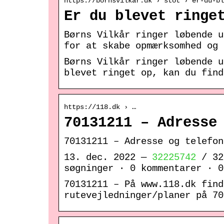
https://bornsvilkar.dk › stot › er-du-bl
Er du blevet ringe
Børns Vilkår ringer løbende u
for at skabe opmærksomhed og 
Børns Vilkår ringer løbende u
blevet ringet op, kan du find
https://118.dk › …
70131211 – Adresse
70131211 – Adresse og telefon
13. dec. 2022 —
32225742
/ 32
søgninger · 0 kommentarer · 0
70131211 – På www.118.dk find
rutevejledninger/planer på 70