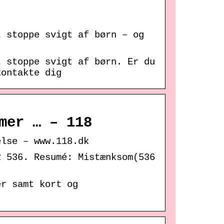
t stoppe svigt af børn – og
t stoppe svigt af børn. Er du
kontakte dig
mer … – 118
else – www.118.dk
 536. Resumé: Mistænksom(536
er samt kort og