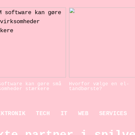
software kan gøre små
Hvorfor vælge en el-
somheder stærkere
tandbørste?
EKTRONIK
TECH
IT
WEB
SERVICES