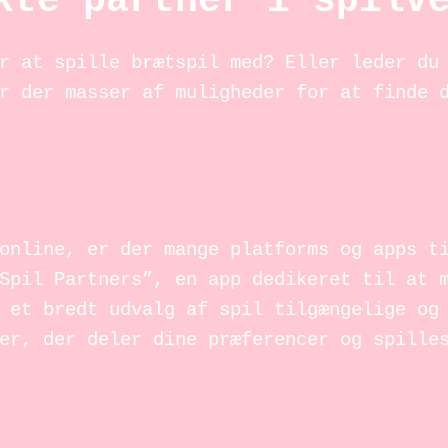
kte partner i spilv
r at spille brætspil med? Eller leder du
r der masser af muligheder for at finde 
online, er der mange platforms og apps t
Spil Partners”, en app dedikeret til at 
 et bredt udvalg af spil tilgængelige og
er, der deler dine præferencer og spille