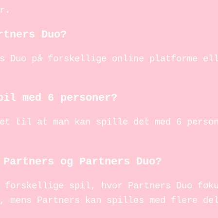
r.
rtners Duo?
s Duo på forskellige online platforme el
pil med 6 personer?
et til at man kan spille det med 6 perso
 Partners og Partners Duo?
 forskellige spil, hvor Partners Duo fok
, mens Partners kan spilles med flere de