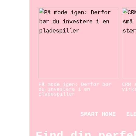
På mode igen: Derfor bør
CRM 
du investere i en
virk
pladespiller
SMART HOME
EL