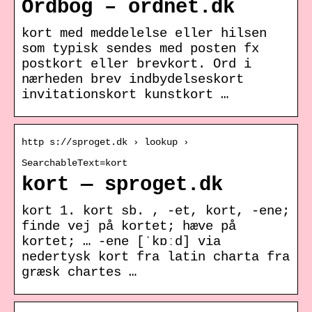
Ordbog – ordnet.dk
kort med meddelelse eller hilsen
som typisk sendes med posten fx
postkort eller brevkort. Ord i
nærheden brev indbydelseskort
invitationskort kunstkort …
http s://sproget.dk › lookup ›
SearchableText=kort
kort — sproget.dk
kort 1. kort sb. , -et, kort, -ene;
finde vej på kortet; hæve på
kortet; … -ene [ˈkɒːd] via
nedertysk kort fra latin charta fra
græsk chartes …