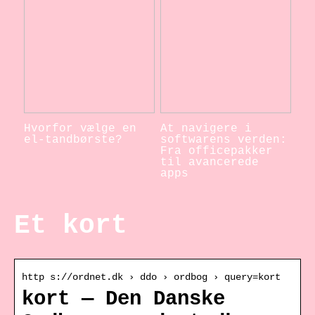
Hvorfor vælge en
At navigere i
el-tandbørste?
softwarens verden:
Fra officepakker
til avancerede
apps
Et kort
http s://ordnet.dk › ddo › ordbog › query=kort
kort — Den Danske